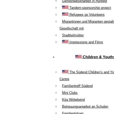
Gemeinwesenarbeit in Hünfeld
Tandem-sponsorship project
Refugees go Volunteers
Migrantinnen und Migranten gestal
Gesellschaft mit
Stadtteilmütter
Impressions and Films
Children & Youth
The Südend Children’s and Yo
Centre
Familientreff Südend
Mini Clubs
Kita Wirbelwind
Betreuungsangebot an Schulen
Familienlotsen