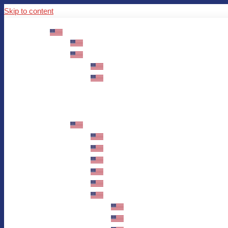
Skip to content
ABOUT US
Mission – Values – Sustainability
100 years AWO in Germany
The District’s Greetings
Founding and history
Fotowettbewerb “Zeige Herz”
Historische Nähstube / Verkaufsaktion
Videos zum Jubiläum
75 years AWO Fulda
Let us tell you what has happened in 7
Milestones
Anniversary Exhibition in Fulda Castle
Anniversary Exhibition/Framework P
Painting Competition “AWO AND ME”
Walk through Fulda and learn about 
Station 1: Erna Hosemans’s Apar
Station 2: AWO’s Office as of 19