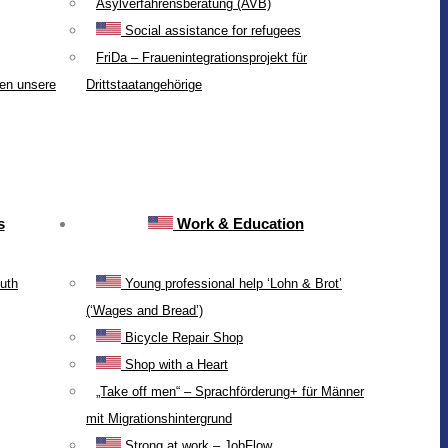
Asylverfahrensberatung (AVB)
Social assistance for refugees
FriDa – Frauenintegrationsprojekt für
ten unsere
Drittstaatangehörige
s
Work & Education
uth
Young professional help ‘Lohn & Brot’
(‘Wages and Bread’)
Bicycle Repair Shop
Shop with a Heart
„Take off men“ – Sprachförderung+ für Männer
mit Migrationshintergrund
Strong at work – JobFlow