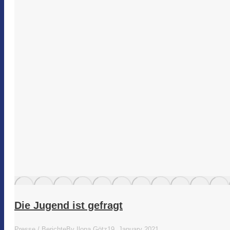
Die Jugend ist gefragt
Presse / Berichte
By
Ilona Götz
19. January 2021