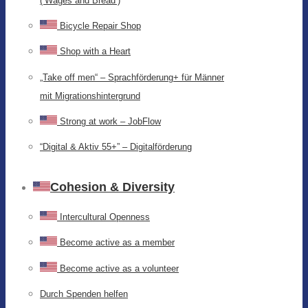
(‘Wages and Bread’)
Bicycle Repair Shop
Shop with a Heart
„Take off men“ – Sprachförderung+ für Männer
mit Migrationshintergrund
Strong at work – JobFlow
“Digital & Aktiv 55+” – Digitalförderung
Cohesion & Diversity
Intercultural Openness
Become active as a member
Become active as a volunteer
Durch Spenden helfen