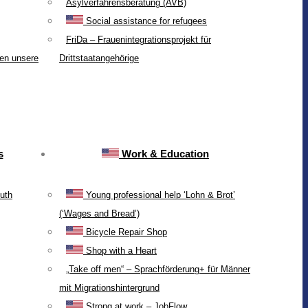
Asylverfahrensberatung (AVB)
Social assistance for refugees
FriDa – Frauenintegrationsprojekt für
ten unsere
Drittstaatangehörige
s
Work & Education
uth
Young professional help ‘Lohn & Brot’
(‘Wages and Bread’)
Bicycle Repair Shop
Shop with a Heart
„Take off men“ – Sprachförderung+ für Männer
mit Migrationshintergrund
Strong at work – JobFlow