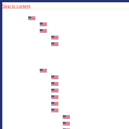
Skip to content
ABOUT US
Mission – Values – Sustainability
100 years AWO in Germany
The District’s Greetings
Founding and history
Fotowettbewerb “Zeige Herz”
Historische Nähstube / Verkaufsaktion
Videos zum Jubiläum
75 years AWO Fulda
Let us tell you what has happened in 7
Milestones
Anniversary Exhibition in Fulda Castle
Anniversary Exhibition/Framework P
Painting Competition “AWO AND ME”
Walk through Fulda and learn about 
Station 1: Erna Hosemans’s Apar
Station 2: AWO’s Office as of 19