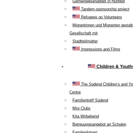
Gemeinwesenarbeit in Hünfeld
Tandem-sponsorship project
Refugees go Volunteers
Migrantinnen und Migranten gestal
Gesellschaft mit
Stadtteilmütter
Impressions and Films
Children & Youth
The Südend Children’s and Yo
Centre
Familientreff Südend
Mini Clubs
Kita Wirbelwind
Betreuungsangebot an Schulen
Familienlotsen