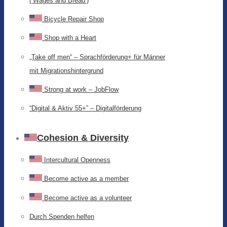
(‘Wages and Bread’)
Bicycle Repair Shop
Shop with a Heart
„Take off men“ – Sprachförderung+ für Männer
mit Migrationshintergrund
Strong at work – JobFlow
“Digital & Aktiv 55+” – Digitalförderung
Cohesion & Diversity
Intercultural Openness
Become active as a member
Become active as a volunteer
Durch Spenden helfen