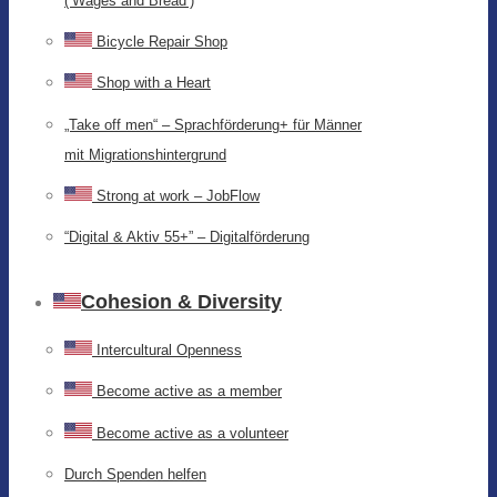
(‘Wages and Bread’)
Bicycle Repair Shop
Shop with a Heart
„Take off men“ – Sprachförderung+ für Männer
mit Migrationshintergrund
Strong at work – JobFlow
“Digital & Aktiv 55+” – Digitalförderung
Cohesion & Diversity
Intercultural Openness
Become active as a member
Become active as a volunteer
Durch Spenden helfen