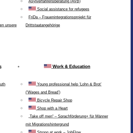
Asylverfahrensberatung (AVB)
Social assistance for refugees
FriDa – Frauenintegrationsprojekt für
ten unsere
Drittstaatangehörige
s
Work & Education
uth
Young professional help ‘Lohn & Brot’
(‘Wages and Bread’)
Bicycle Repair Shop
Shop with a Heart
„Take off men“ – Sprachförderung+ für Männer
mit Migrationshintergrund
Strong at work – JobFlow