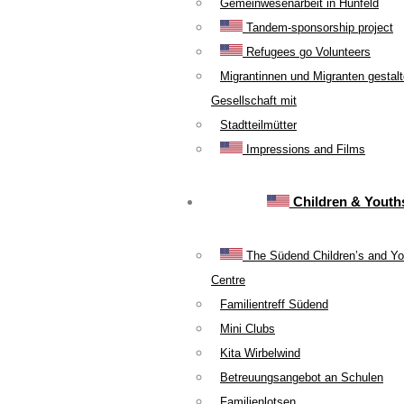
Gemeinwesenarbeit in Hünfeld
Tandem-sponsorship project
Refugees go Volunteers
Migrantinnen und Migranten gestal
Gesellschaft mit
Stadtteilmütter
Impressions and Films
Children & Youth
The Südend Children’s and Yo
Centre
Familientreff Südend
Mini Clubs
Kita Wirbelwind
Betreuungsangebot an Schulen
Familienlotsen