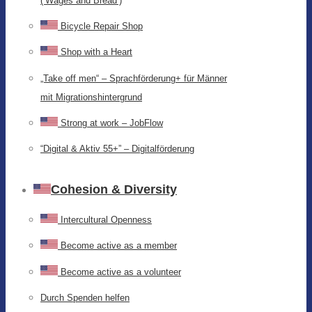
(‘Wages and Bread’)
Bicycle Repair Shop
Shop with a Heart
„Take off men“ – Sprachförderung+ für Männer
mit Migrationshintergrund
Strong at work – JobFlow
“Digital & Aktiv 55+” – Digitalförderung
Cohesion & Diversity
Intercultural Openness
Become active as a member
Become active as a volunteer
Durch Spenden helfen