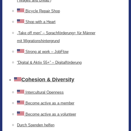
(‘Wages and Bread’)
Bicycle Repair Shop
Shop with a Heart
„Take off men“ – Sprachförderung+ für Männer
mit Migrationshintergrund
Strong at work – JobFlow
“Digital & Aktiv 55+” – Digitalförderung
Cohesion & Diversity
Intercultural Openness
Become active as a member
Become active as a volunteer
Durch Spenden helfen