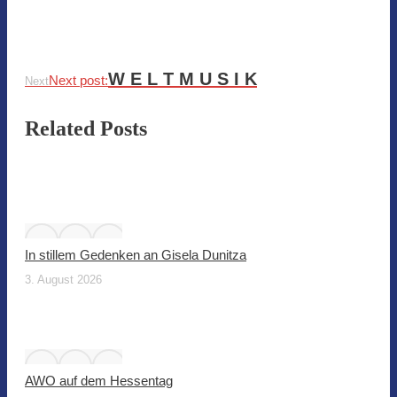
W E L T M U S I K
Next post:
Next
Related Posts
In stillem Gedenken an Gisela Dunitza
3. August 2026
AWO auf dem Hessentag