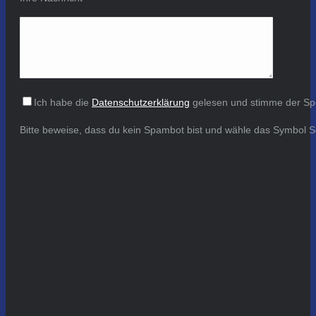
Ich habe die
Datenschutzerklärung
gelesen und stimme der Sp
Bitte beweise, dass du kein Spambot bist und wähle das Symbol
S