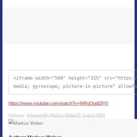
<iframe width="560" height="315" src="https:
media; gyroscope; picture-in-picture" allowf
https://www.youtube.com/watch?v=MRgOqdl2lY0
Category:
Allgemein
By
Markus Weber
22. August 2020