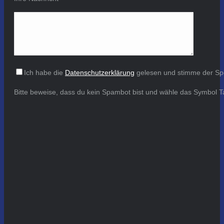
Ich habe die
Datenschutzerklärung
gelesen und stimme der Sp
Bitte beweise, dass du kein Spambot bist und wähle das Symbol
T