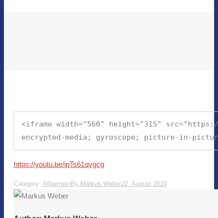
<iframe width="560" height="315" src="https:/
encrypted-media; gyroscope; picture-in-pictu
https://youtu.be/ipTs61qvgcg
Category:
Allgemein
By
Markus Weber
22. August 2020