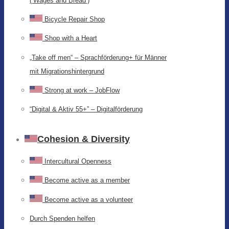
(‘Wages and Bread’)
Bicycle Repair Shop
Shop with a Heart
„Take off men“ – Sprachförderung+ für Männer
mit Migrationshintergrund
Strong at work – JobFlow
“Digital & Aktiv 55+” – Digitalförderung
Cohesion & Diversity
Intercultural Openness
Become active as a member
Become active as a volunteer
Durch Spenden helfen