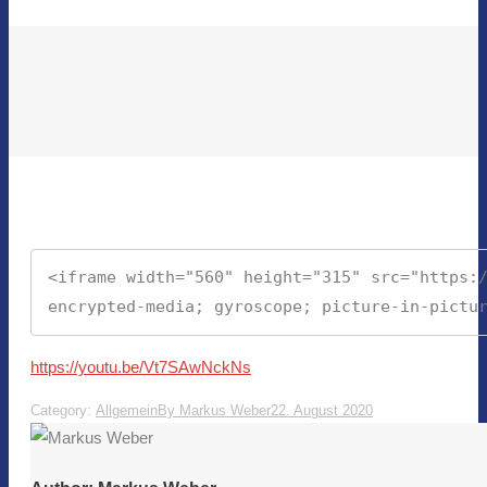
<iframe width="560" height="315" src="https:/
encrypted-media; gyroscope; picture-in-pictu
https://youtu.be/Vt7SAwNckNs
Category:
Allgemein
By
Markus Weber
22. August 2020