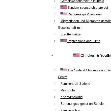
Gemeinwesenarbeit in Hünfeld
Tandem-sponsorship project
Refugees go Volunteers
Migrantinnen und Migranten gestal
Gesellschaft mit
Stadtteilmütter
Impressions and Films
Children & Youth
The Südend Children’s and Yo
Centre
Familientreff Südend
Mini Clubs
Kita Wirbelwind
Betreuungsangebot an Schulen
Familienlotsen