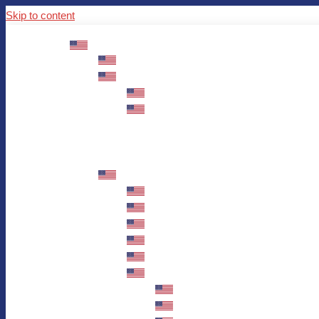
Skip to content
ABOUT US
Mission – Values – Sustainability
100 years AWO in Germany
The District’s Greetings
Founding and history
Fotowettbewerb “Zeige Herz”
Historische Nähstube / Verkaufsaktion
Videos zum Jubiläum
75 years AWO Fulda
Let us tell you what has happened in 7
Milestones
Anniversary Exhibition in Fulda Castle
Anniversary Exhibition/Framework P
Painting Competition “AWO AND ME”
Walk through Fulda and learn about 
Station 1: Erna Hosemans’s Apar
Station 2: AWO’s Office as of 19