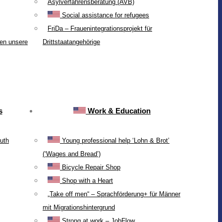
Asylverfahrensberatung (AVB)
Social assistance for refugees
FriDa – Frauenintegrationsprojekt für
ten unsere
Drittstaatangehörige
s
Work & Education
uth
Young professional help ‘Lohn & Brot’
(‘Wages and Bread’)
Bicycle Repair Shop
Shop with a Heart
„Take off men“ – Sprachförderung+ für Männer
mit Migrationshintergrund
Strong at work – JobFlow