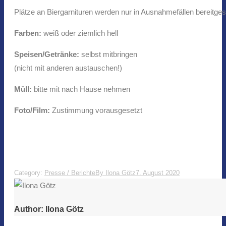
Plätze an Biergarnituren werden nur in Ausnahmefällen bereitges
Farben:
weiß oder ziemlich hell
Speisen/Getränke:
selbst mitbringen
(nicht mit anderen austauschen!)
Müll:
bitte mit nach Hause nehmen
Foto/Film:
Zustimmung vorausgesetzt
Category:
Presse / Berichte
By
Ilona Götz
7. August 2020
Author:
Ilona Götz