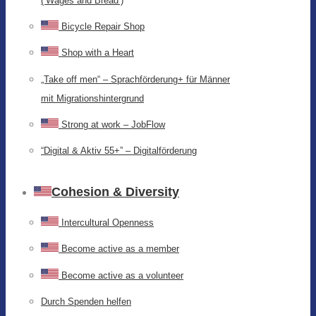
(‘Wages and Bread’)
Bicycle Repair Shop
Shop with a Heart
„Take off men“ – Sprachförderung+ für Männer
mit Migrationshintergrund
Strong at work – JobFlow
“Digital & Aktiv 55+” – Digitalförderung
Cohesion & Diversity
Intercultural Openness
Become active as a member
Become active as a volunteer
Durch Spenden helfen