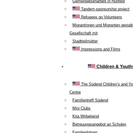
Gemeinwesenarbeit in Hünfeld
Tandem-sponsorship project
Refugees go Volunteers
Migrantinnen und Migranten gestal
Gesellschaft mit
Stadtteilmütter
Impressions and Films
Children & Youth
The Südend Children’s and Yo
Centre
Familientreff Südend
Mini Clubs
Kita Wirbelwind
Betreuungsangebot an Schulen
Familienlotsen