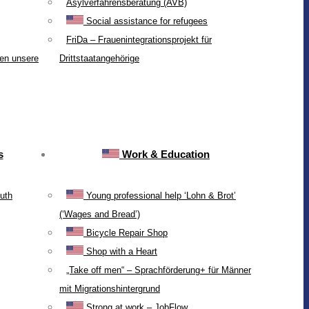
Asylverfahrensberatung (AVB)
Social assistance for refugees
FriDa – Frauenintegrationsprojekt für
ten unsere
Drittstaatangehörige
s
Work & Education
uth
Young professional help ‘Lohn & Brot’
(‘Wages and Bread’)
Bicycle Repair Shop
Shop with a Heart
„Take off men“ – Sprachförderung+ für Männer
mit Migrationshintergrund
Strong at work – JobFlow