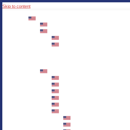
Skip to content
ABOUT US
Mission – Values – Sustainability
100 years AWO in Germany
The District’s Greetings
Founding and history
Fotowettbewerb “Zeige Herz”
Historische Nähstube / Verkaufsaktion
Videos zum Jubiläum
75 years AWO Fulda
Let us tell you what has happened in 7
Milestones
Anniversary Exhibition in Fulda Castle
Anniversary Exhibition/Framework P
Painting Competition “AWO AND ME”
Walk through Fulda and learn about 
Station 1: Erna Hosemans’s Apar
Station 2: AWO’s Office as of 19