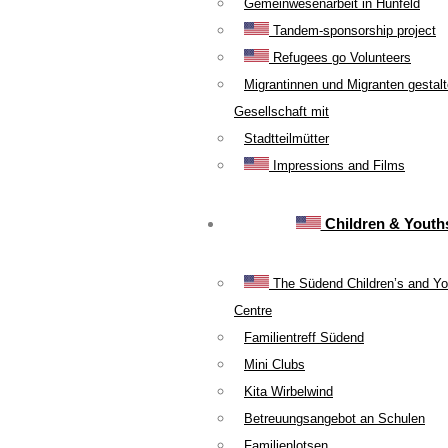
Gemeinwesenarbeit in Hünfeld
Tandem-sponsorship project
Refugees go Volunteers
Migrantinnen und Migranten gestal
Gesellschaft mit
Stadtteilmütter
Impressions and Films
Children & Youth
The Südend Children’s and Yo
Centre
Familientreff Südend
Mini Clubs
Kita Wirbelwind
Betreuungsangebot an Schulen
Familienlotsen