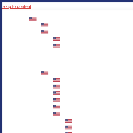
Skip to content
ABOUT US
Mission – Values – Sustainability
100 years AWO in Germany
The District’s Greetings
Founding and history
Fotowettbewerb “Zeige Herz”
Historische Nähstube / Verkaufsaktion
Videos zum Jubiläum
75 years AWO Fulda
Let us tell you what has happened in 7
Milestones
Anniversary Exhibition in Fulda Castle
Anniversary Exhibition/Framework P
Painting Competition “AWO AND ME”
Walk through Fulda and learn about 
Station 1: Erna Hosemans’s Apar
Station 2: AWO’s Office as of 19