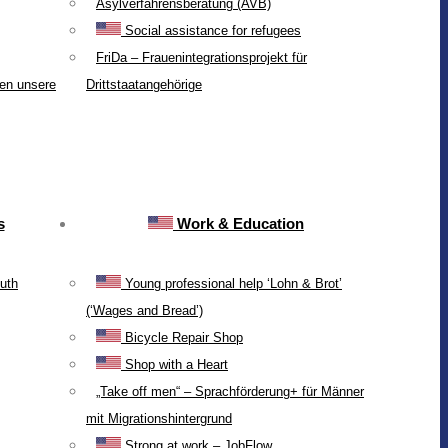
Asylverfahrensberatung (AVB)
Social assistance for refugees
FriDa – Frauenintegrationsprojekt für
ten unsere
Drittstaatangehörige
s
Work & Education
uth
Young professional help ‘Lohn & Brot’
(‘Wages and Bread’)
Bicycle Repair Shop
Shop with a Heart
„Take off men“ – Sprachförderung+ für Männer
mit Migrationshintergrund
Strong at work – JobFlow