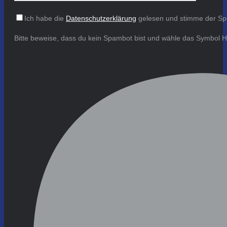
Ich habe die
Datenschutzerklärung
gelesen und stimme der Sp
Bitte beweise, dass du kein Spambot bist und wähle das Symbol
H