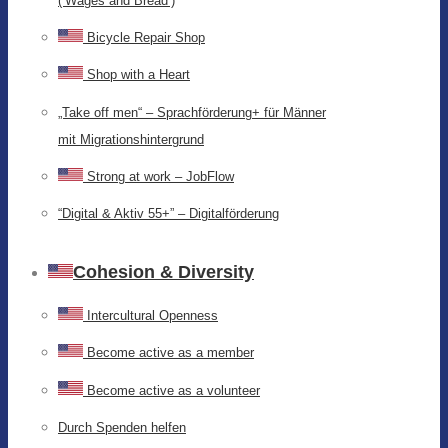
(‘Wages and Bread’)
Bicycle Repair Shop
Shop with a Heart
„Take off men“ – Sprachförderung+ für Männer
mit Migrationshintergrund
Strong at work – JobFlow
“Digital & Aktiv 55+” – Digitalförderung
Cohesion & Diversity
Intercultural Openness
Become active as a member
Become active as a volunteer
Durch Spenden helfen