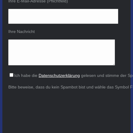
Ihre E-Mail-Adresse (Pflichtfeld)
Ihre Nachricht
Ich habe die
Datenschutzerklärung
gelesen und stimme der Sp
Bitte beweise, dass du kein Spambot bist und wähle das Symbol
F