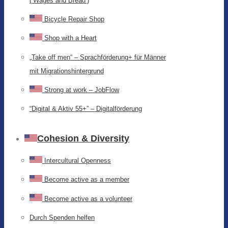
(‘Wages and Bread’)
Bicycle Repair Shop
Shop with a Heart
„Take off men“ – Sprachförderung+ für Männer
mit Migrationshintergrund
Strong at work – JobFlow
“Digital & Aktiv 55+” – Digitalförderung
Cohesion & Diversity
Intercultural Openness
Become active as a member
Become active as a volunteer
Durch Spenden helfen