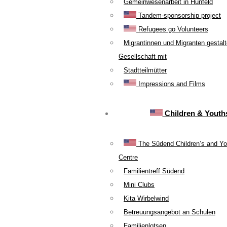
Gemeinwesenarbeit in Hünfeld
Tandem-sponsorship project
Refugees go Volunteers
Migrantinnen und Migranten gestal
Gesellschaft mit
Stadtteilmütter
Impressions and Films
Children & Youth
The Südend Children’s and Yo
Centre
Familientreff Südend
Mini Clubs
Kita Wirbelwind
Betreuungsangebot an Schulen
Familienlotsen