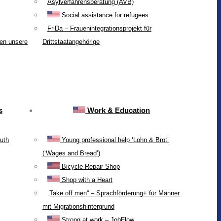
Asylverfahrensberatung (AVB)
Social assistance for refugees
FriDa – Frauenintegrationsprojekt für
ten unsere
Drittstaatangehörige
s
Work & Education
uth
Young professional help ‘Lohn & Brot’
(‘Wages and Bread’)
Bicycle Repair Shop
Shop with a Heart
„Take off men“ – Sprachförderung+ für Männer
mit Migrationshintergrund
Strong at work – JobFlow