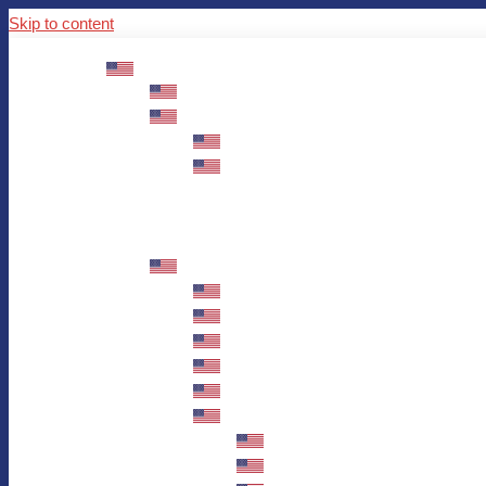
Skip to content
ABOUT US
Mission – Values – Sustainability
100 years AWO in Germany
The District’s Greetings
Founding and history
Fotowettbewerb “Zeige Herz”
Historische Nähstube / Verkaufsaktion
Videos zum Jubiläum
75 years AWO Fulda
Let us tell you what has happened in 7
Milestones
Anniversary Exhibition in Fulda Castle
Anniversary Exhibition/Framework P
Painting Competition “AWO AND ME”
Walk through Fulda and learn about 
Station 1: Erna Hosemans’s Apar
Station 2: AWO’s Office as of 19