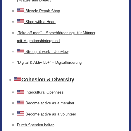
(‘Wages and Bread’)
Bicycle Repair Shop
Shop with a Heart
„Take off men“ – Sprachförderung+ für Männer
mit Migrationshintergrund
Strong at work – JobFlow
“Digital & Aktiv 55+” – Digitalförderung
Cohesion & Diversity
Intercultural Openness
Become active as a member
Become active as a volunteer
Durch Spenden helfen