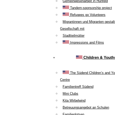
Gemeinwesenarbeit in Hünfeld
Tandem-sponsorship project
Refugees go Volunteers
Migrantinnen und Migranten gestal
Gesellschaft mit
Stadtteilmütter
Impressions and Films
Children & Youth
The Südend Children’s and Yo
Centre
Familientreff Südend
Mini Clubs
Kita Wirbelwind
Betreuungsangebot an Schulen
Familienlotsen