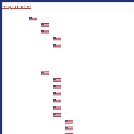
Skip to content
ABOUT US
Mission – Values – Sustainability
100 years AWO in Germany
The District’s Greetings
Founding and history
Fotowettbewerb “Zeige Herz”
Historische Nähstube / Verkaufsaktion
Videos zum Jubiläum
75 years AWO Fulda
Let us tell you what has happened in 7
Milestones
Anniversary Exhibition in Fulda Castle
Anniversary Exhibition/Framework P
Painting Competition “AWO AND ME”
Walk through Fulda and learn about 
Station 1: Erna Hosemans’s Apar
Station 2: AWO’s Office as of 19