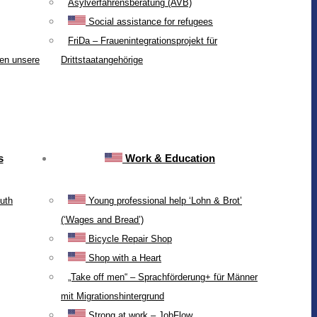
Asylverfahrensberatung (AVB)
Social assistance for refugees
FriDa – Frauenintegrationsprojekt für
ten unsere
Drittstaatangehörige
s
Work & Education
uth
Young professional help ‘Lohn & Brot’
(‘Wages and Bread’)
Bicycle Repair Shop
Shop with a Heart
„Take off men“ – Sprachförderung+ für Männer
mit Migrationshintergrund
Strong at work – JobFlow