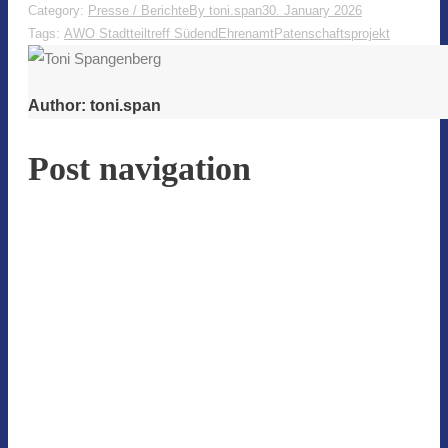
Category:
Presse / Berichte
By
toni.span
30. January 2026
Tags:
AWO Stadtteiltreff Südend
Ehrenamt
Patenschaftsprojekt
Author:
toni.span
Post navigation