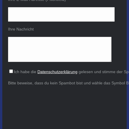
Ihre Nachricht
Ich habe die
Datenschutzerklärung
gelesen und stimme der Sp
Bitte beweise, dass du kein Spambot bist und wähle das Symbol
B