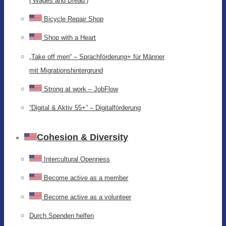
(‘Wages and Bread’)
Bicycle Repair Shop
Shop with a Heart
„Take off men“ – Sprachförderung+ für Männer
mit Migrationshintergrund
Strong at work – JobFlow
“Digital & Aktiv 55+” – Digitalförderung
Cohesion & Diversity
Intercultural Openness
Become active as a member
Become active as a volunteer
Durch Spenden helfen