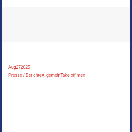
Aug
27
2025
Presse / Berichte
Allgemein
Take off men