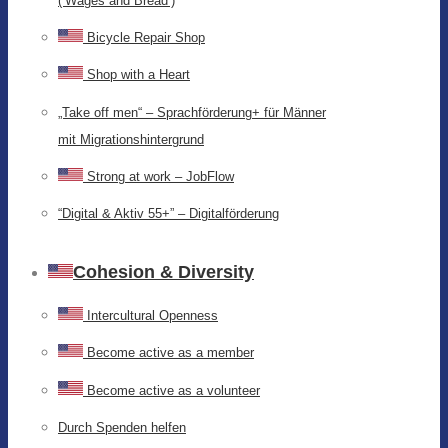
(‘Wages and Bread’)
Bicycle Repair Shop
Shop with a Heart
„Take off men“ – Sprachförderung+ für Männer
mit Migrationshintergrund
Strong at work – JobFlow
“Digital & Aktiv 55+” – Digitalförderung
Cohesion & Diversity
Intercultural Openness
Become active as a member
Become active as a volunteer
Durch Spenden helfen