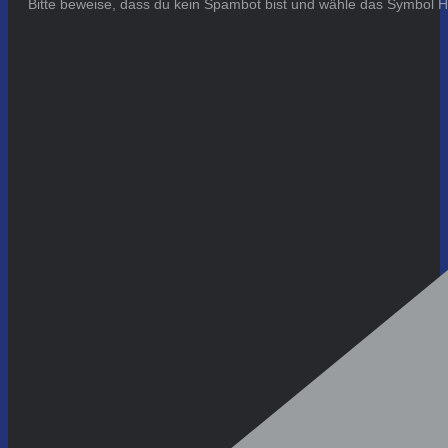
Bitte beweise, dass du kein Spambot bist und wähle das Symbol
H