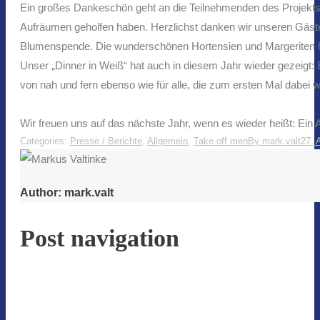
Ein großes Dankeschön geht an die Teilnehmenden des Projekts „
Aufräumen geholfen haben. Herzlichst danken wir unseren Gäste
Blumenspende. Die wunderschönen Hortensien und Margeriten hab
Unser „Dinner in Weiß“ hat auch in diesem Jahr wieder gezeigt
von nah und fern ebenso wie für alle, die zum ersten Mal dabei 
Wir freuen uns auf das nächste Jahr, wenn es wieder heißt: Ein 
Categories:
Presse / Berichte
,
Allgemein
,
Take off men
By
mark.valt
27. 
Author:
mark.valt
Post navigation