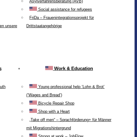
Asylverfahrensberatung (AVB)
Social assistance for refugees
FriDa – Frauenintegrationsprojekt für
ten unsere
Drittstaatangehörige
s
Work & Education
uth
Young professional help ‘Lohn & Brot’
(‘Wages and Bread’)
Bicycle Repair Shop
Shop with a Heart
„Take off men“ – Sprachförderung+ für Männer
mit Migrationshintergrund
Strong at work – JobFlow