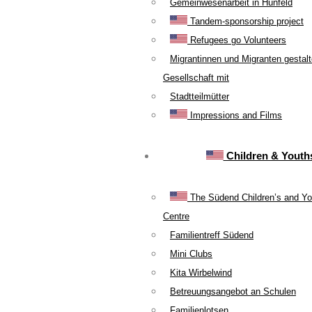
Gemeinwesenarbeit in Hünfeld
Tandem-sponsorship project
Refugees go Volunteers
Migrantinnen und Migranten gestal
Gesellschaft mit
Stadtteilmütter
Impressions and Films
Children & Youth
The Südend Children’s and Yo
Centre
Familientreff Südend
Mini Clubs
Kita Wirbelwind
Betreuungsangebot an Schulen
Familienlotsen