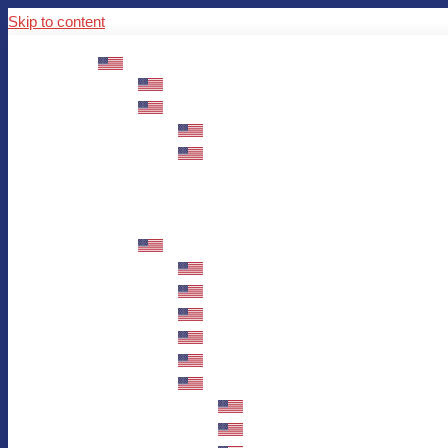
Skip to content
ABOUT US
Mission – Values – Sustainability
100 years AWO in Germany
The District’s Greetings
Founding and history
Fotowettbewerb “Zeige Herz”
Historische Nähstube / Verkaufsaktion
Videos zum Jubiläum
75 years AWO Fulda
Let us tell you what has happened in 7
Milestones
Anniversary Exhibition in Fulda Castle
Anniversary Exhibition/Framework P
Painting Competition “AWO AND ME”
Walk through Fulda and learn about 
Station 1: Erna Hosemans’s Apar
Station 2: AWO’s Office as of 19