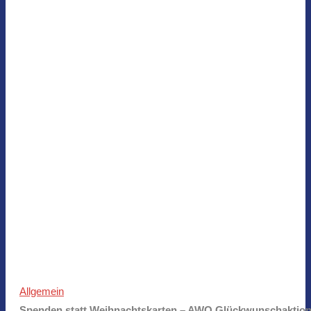
Allgemein
Spenden statt Weihnachtskarten – AWO Glückwunschaktion