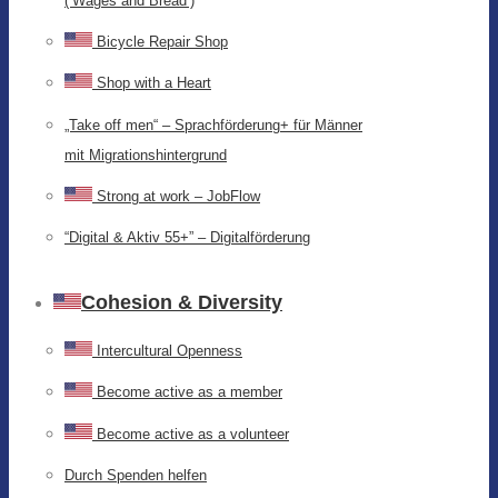
(‘Wages and Bread’)
Bicycle Repair Shop
Shop with a Heart
„Take off men“ – Sprachförderung+ für Männer
mit Migrationshintergrund
Strong at work – JobFlow
“Digital & Aktiv 55+” – Digitalförderung
Cohesion & Diversity
Intercultural Openness
Become active as a member
Become active as a volunteer
Durch Spenden helfen