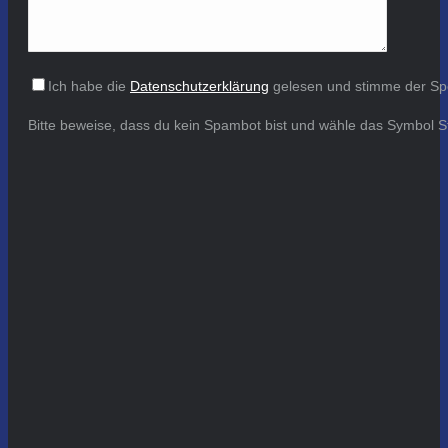
Ich habe die
Datenschutzerklärung
gelesen und stimme der Sp
Bitte beweise, dass du kein Spambot bist und wähle das Symbol
S