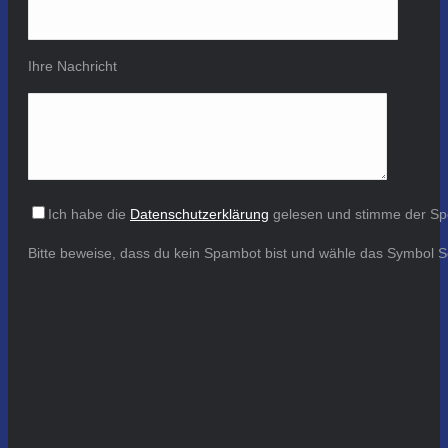
Ihre Nachricht
Ich habe die
Datenschutzerklärung
gelesen und stimme der Sp
Bitte beweise, dass du kein Spambot bist und wähle das Symbol
S