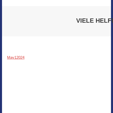
VIELE HELF
May
1
2024