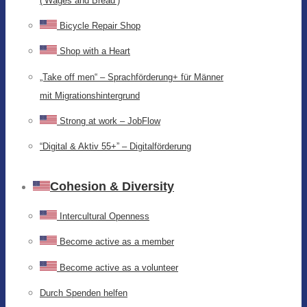
(‘Wages and Bread’)
Bicycle Repair Shop
Shop with a Heart
„Take off men“ – Sprachförderung+ für Männer
mit Migrationshintergrund
Strong at work – JobFlow
“Digital & Aktiv 55+” – Digitalförderung
Cohesion & Diversity
Intercultural Openness
Become active as a member
Become active as a volunteer
Durch Spenden helfen