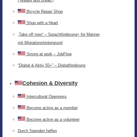
(‘Wages and Bread’)
Bicycle Repair Shop
Shop with a Heart
„Take off men“ – Sprachförderung+ für Männer
mit Migrationshintergrund
Strong at work – JobFlow
“Digital & Aktiv 55+” – Digitalförderung
Cohesion & Diversity
Intercultural Openness
Become active as a member
Become active as a volunteer
Durch Spenden helfen