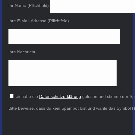
Ihr Name (Pflichtfeld)
Ihre E-Mail-Adresse (Pflichtfeld)
Ihre Nachricht
Ich habe die
Datenschutzerklärung
gelesen und stimme der Sp
Bitte beweise, dass du kein Spambot bist und wähle das Symbol
H