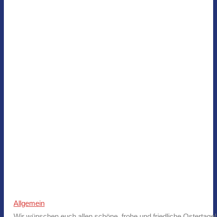
Allgemein
Wir wünschen euch allen schöne, frohe und friedliche Ostertage!