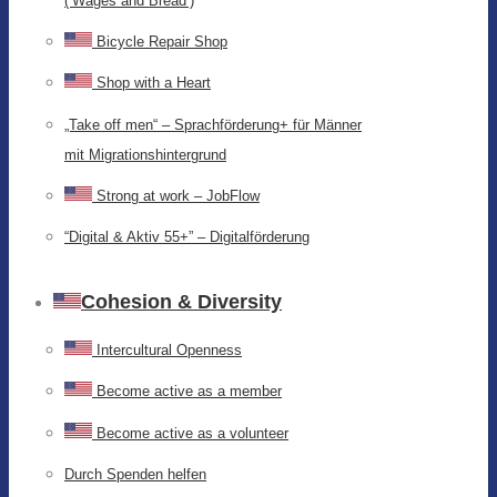
(‘Wages and Bread’)
Bicycle Repair Shop
Shop with a Heart
„Take off men“ – Sprachförderung+ für Männer
mit Migrationshintergrund
Strong at work – JobFlow
“Digital & Aktiv 55+” – Digitalförderung
Cohesion & Diversity
Intercultural Openness
Become active as a member
Become active as a volunteer
Durch Spenden helfen