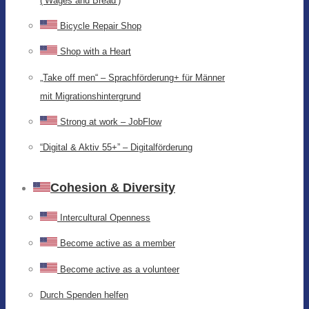
(‘Wages and Bread’)
Bicycle Repair Shop
Shop with a Heart
„Take off men“ – Sprachförderung+ für Männer
mit Migrationshintergrund
Strong at work – JobFlow
“Digital & Aktiv 55+” – Digitalförderung
Cohesion & Diversity
Intercultural Openness
Become active as a member
Become active as a volunteer
Durch Spenden helfen