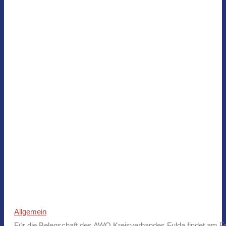
Allgemein
Für die Belegschaft des AWO Kreisverbandes Fulda findet am Fre