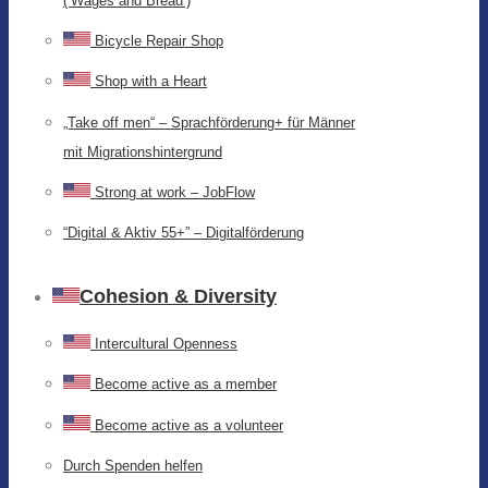
(‘Wages and Bread’)
Bicycle Repair Shop
Shop with a Heart
„Take off men“ – Sprachförderung+ für Männer
mit Migrationshintergrund
Strong at work – JobFlow
“Digital & Aktiv 55+” – Digitalförderung
Cohesion & Diversity
Intercultural Openness
Become active as a member
Become active as a volunteer
Durch Spenden helfen