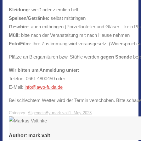
Kleidung:
weiß oder ziemlich hell
Speisen/Getränke:
selbst mitbringen
Geschirr:
auch mitbringen (Porzellanteller und Gläser – kein Pla
Müll:
bitte nach der Veranstaltung mit nach Hause nehmen
Foto/Film:
Ihre Zustimmung wird vorausgesetzt (Widerspruch v
Plätze an Biergarnituren bzw. Stühle werden
gegen Spende
bere
Wir bitten um Anmeldung unter:
Telefon: 0661 4800450 oder
E-Mail:
info@awo-fulda.de
Bei schlechtem Wetter wird der Termin verschoben. Bitte scha
Category:
Allgemein
By
mark.valt
1. May 2023
Author:
mark.valt