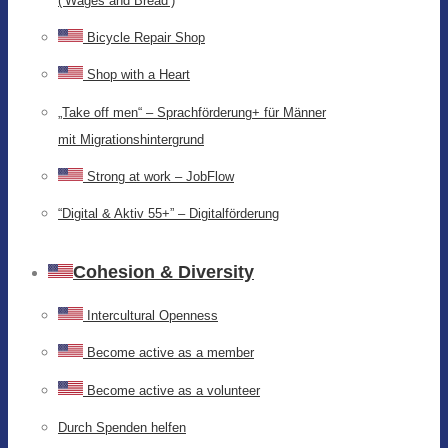
(‘Wages and Bread’)
Bicycle Repair Shop
Shop with a Heart
„Take off men“ – Sprachförderung+ für Männer
mit Migrationshintergrund
Strong at work – JobFlow
“Digital & Aktiv 55+” – Digitalförderung
Cohesion & Diversity
Intercultural Openness
Become active as a member
Become active as a volunteer
Durch Spenden helfen