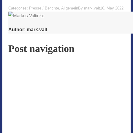
Categories:
Presse / Berichte
,
Allgemein
By
mark.valt
16. May 2022
Author:
mark.valt
Post navigation