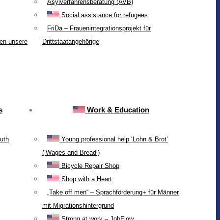
Asylverfahrensberatung (AVB)
Social assistance for refugees
FriDa – Frauenintegrationsprojekt für
ten unsere
Drittstaatangehörige
s
Work & Education
uth
Young professional help ‘Lohn & Brot’
(‘Wages and Bread’)
Bicycle Repair Shop
Shop with a Heart
„Take off men“ – Sprachförderung+ für Männer
mit Migrationshintergrund
Strong at work – JobFlow