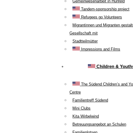
Gemeinwesenarbeit in Hünfeld
Tandem-sponsorship project
Refugees go Volunteers
Migrantinnen und Migranten gestal
Gesellschaft mit
Stadtteilmütter
Impressions and Films
Children & Youth
The Südend Children’s and Yo
Centre
Familientreff Südend
Mini Clubs
Kita Wirbelwind
Betreuungsangebot an Schulen
Familienlotsen