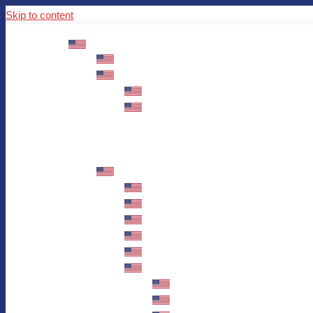
Skip to content
ABOUT US
Mission – Values – Sustainability
100 years AWO in Germany
The District’s Greetings
Founding and history
Fotowettbewerb “Zeige Herz”
Historische Nähstube / Verkaufsaktion
Videos zum Jubiläum
75 years AWO Fulda
Let us tell you what has happened in 7
Milestones
Anniversary Exhibition in Fulda Castle
Anniversary Exhibition/Framework P
Painting Competition “AWO AND ME”
Walk through Fulda and learn about 
Station 1: Erna Hosemans’s Apar
Station 2: AWO’s Office as of 19