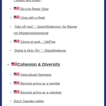
(‘Wages and Bread’)
Bicycle Repair Shop
Shop with a Heart
„Take off men“ – Sprachförderung+ für Männer
mit Migrationshintergrund
Strong at work – JobFlow
“Digital & Aktiv 55+” – Digitalförderung
Cohesion & Diversity
Intercultural Openness
Become active as a member
Become active as a volunteer
Durch Spenden helfen