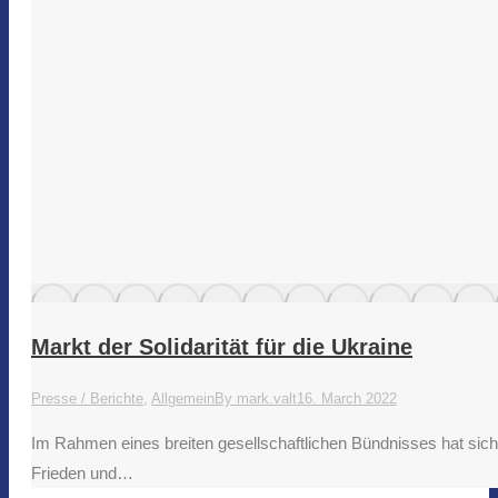
Markt der Solidarität für die Ukraine
Presse / Berichte
,
Allgemein
By
mark.valt
16. March 2022
Im Rahmen eines breiten gesellschaftlichen Bündnisses hat sich
Frieden und…