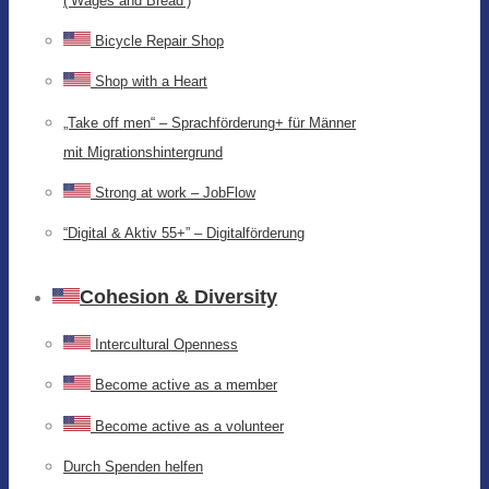
(‘Wages and Bread’)
Bicycle Repair Shop
Shop with a Heart
„Take off men“ – Sprachförderung+ für Männer
mit Migrationshintergrund
Strong at work – JobFlow
“Digital & Aktiv 55+” – Digitalförderung
Cohesion & Diversity
Intercultural Openness
Become active as a member
Become active as a volunteer
Durch Spenden helfen