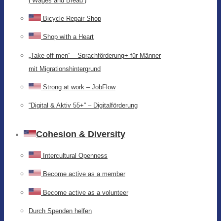
(‘Wages and Bread’)
Bicycle Repair Shop
Shop with a Heart
„Take off men“ – Sprachförderung+ für Männer
mit Migrationshintergrund
Strong at work – JobFlow
“Digital & Aktiv 55+” – Digitalförderung
Cohesion & Diversity
Intercultural Openness
Become active as a member
Become active as a volunteer
Durch Spenden helfen