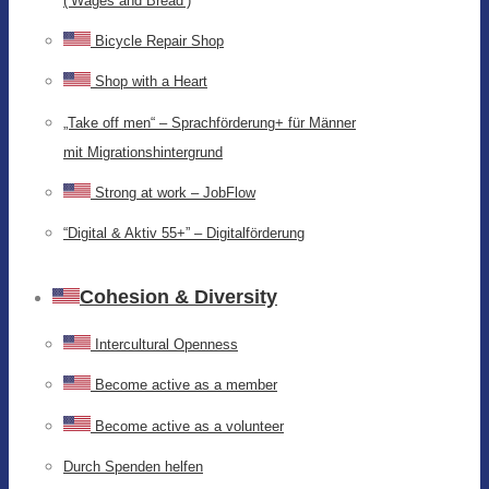
(‘Wages and Bread’)
Bicycle Repair Shop
Shop with a Heart
„Take off men“ – Sprachförderung+ für Männer
mit Migrationshintergrund
Strong at work – JobFlow
“Digital & Aktiv 55+” – Digitalförderung
Cohesion & Diversity
Intercultural Openness
Become active as a member
Become active as a volunteer
Durch Spenden helfen