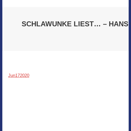
SCHLAWUNKE LIEST… – HANS 
Jun
17
2020