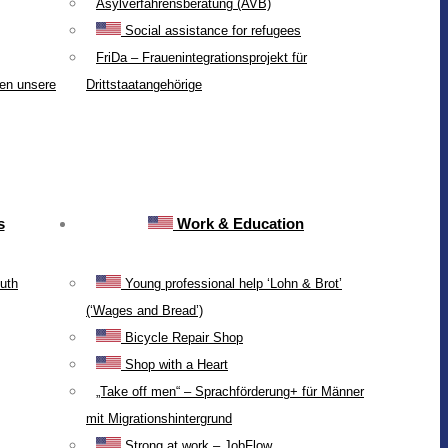
Asylverfahrensberatung (AVB)
Social assistance for refugees
FriDa – Frauenintegrationsprojekt für
ten unsere
Drittstaatangehörige
s
Work & Education
uth
Young professional help ‘Lohn & Brot’
(‘Wages and Bread’)
Bicycle Repair Shop
Shop with a Heart
„Take off men“ – Sprachförderung+ für Männer
mit Migrationshintergrund
Strong at work – JobFlow