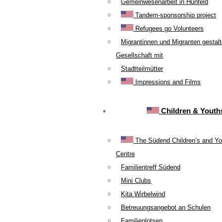
Gemeinwesenarbeit in Hünfeld
Tandem-sponsorship project
Refugees go Volunteers
Migrantinnen und Migranten gestal
Gesellschaft mit
Stadtteilmütter
Impressions and Films
Children & Youth
The Südend Children’s and Yo
Centre
Familientreff Südend
Mini Clubs
Kita Wirbelwind
Betreuungsangebot an Schulen
Familienlotsen