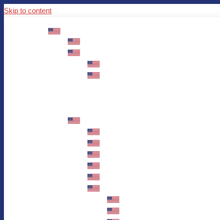
Skip to content
ABOUT US
Mission – Values – Sustainability
100 years AWO in Germany
The District’s Greetings
Founding and history
Fotowettbewerb “Zeige Herz”
Historische Nähstube / Verkaufsaktion
Videos zum Jubiläum
75 years AWO Fulda
Let us tell you what has happened in 7
Milestones
Anniversary Exhibition in Fulda Castle
Anniversary Exhibition/Framework P
Painting Competition “AWO AND ME”
Walk through Fulda and learn about 
Station 1: Erna Hosemans’s Apar
Station 2: AWO’s Office as of 19