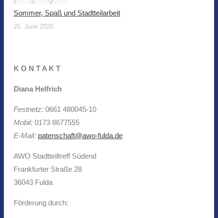
Sommer, Spaß und Stadtteilarbeit
25. June 2026
K O N T A K T
Diana Helfrich
Festnetz:
0661 480045-10
Mobil:
0173 8677555
E-Mail:
patenschaft@awo-fulda.de
AWO Stadtteiltreff Südend
Frankfurter Straße 28
36043 Fulda
Förderung durch: