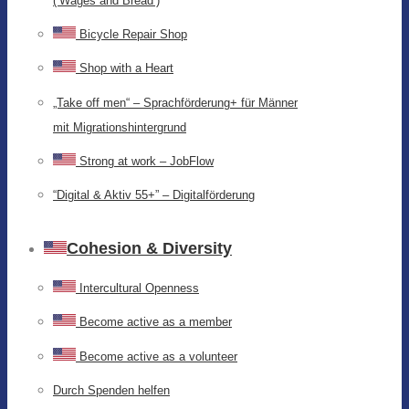
(‘Wages and Bread’)
Bicycle Repair Shop
Shop with a Heart
„Take off men“ – Sprachförderung+ für Männer
mit Migrationshintergrund
Strong at work – JobFlow
“Digital & Aktiv 55+” – Digitalförderung
Cohesion & Diversity
Intercultural Openness
Become active as a member
Become active as a volunteer
Durch Spenden helfen