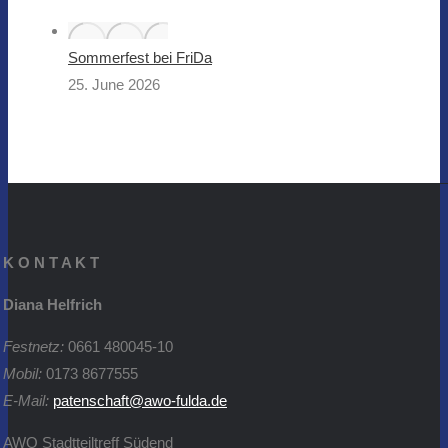
Sommerfest bei FriDa
25. June 2026
K O N T A K T
Diana Helfrich
Festnetz:
0661 480045-10
Mobil:
0173 8677555
E-Mail:
patenschaft@awo-fulda.de
AWO Stadtteiltreff Südend