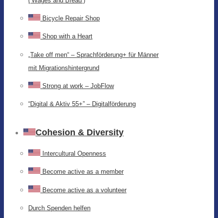
(‘Wages and Bread’)
Bicycle Repair Shop
Shop with a Heart
„Take off men“ – Sprachförderung+ für Männer
mit Migrationshintergrund
Strong at work – JobFlow
“Digital & Aktiv 55+” – Digitalförderung
Cohesion & Diversity
Intercultural Openness
Become active as a member
Become active as a volunteer
Durch Spenden helfen