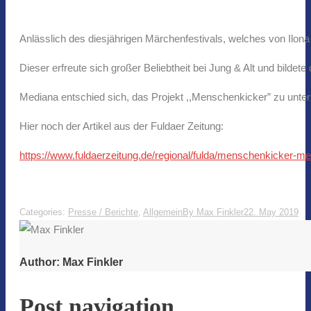
Anlässlich des diesjährigen Märchenfestivals, welches von Ilona
Dieser erfreute sich großer Beliebtheit bei Jung & Alt und bildete
Mediana entschied sich, das Projekt ,,Menschenkicker” zu unter
Hier noch der Artikel aus der Fuldaer Zeitung:
https://www.fuldaerzeitung.de/regional/fulda/menschenkicker-m
Categories:
Presse / Berichte
,
Allgemein
By
Max Finkler
22. May 2019
Author:
Max Finkler
Post navigation