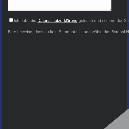
Ich habe die
Datenschutzerklärung
gelesen und stimme der Sp
Bitte beweise, dass du kein Spambot bist und wähle das Symbol
H