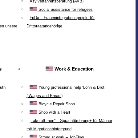
Asylverfahrensberatung (AVB)
Social assistance for refugees
FriDa – Frauenintegrationsprojekt für
ten unsere
Drittstaatangehörige
s
Work & Education
uth
Young professional help ‘Lohn & Brot’
(‘Wages and Bread’)
Bicycle Repair Shop
Shop with a Heart
„Take off men“ – Sprachförderung+ für Männer
mit Migrationshintergrund
Strong at work – JobFlow