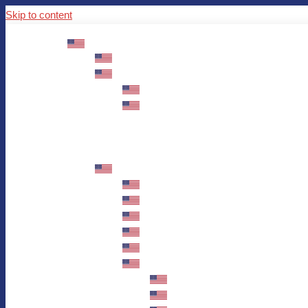
Skip to content
ABOUT US
Mission – Values – Sustainability
100 years AWO in Germany
The District’s Greetings
Founding and history
Fotowettbewerb “Zeige Herz”
Historische Nähstube / Verkaufsaktion
Videos zum Jubiläum
75 years AWO Fulda
Let us tell you what has happened in 7
Milestones
Anniversary Exhibition in Fulda Castle
Anniversary Exhibition/Framework P
Painting Competition “AWO AND ME”
Walk through Fulda and learn about 
Station 1: Erna Hosemans’s Apar
Station 2: AWO’s Office as of 19