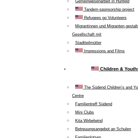
Gemeinwesenarbeit in Hünfeld
Tandem-sponsorship project
Refugees go Volunteers
Migrantinnen und Migranten gestal
Gesellschaft mit
Stadtteilmütter
Impressions and Films
Children & Youth
The Südend Children’s and Yo
Centre
Familientreff Südend
Mini Clubs
Kita Wirbelwind
Betreuungsangebot an Schulen
Familienlotsen