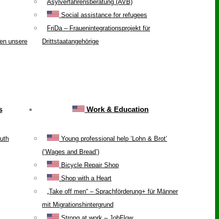
Asylverfahrensberatung (AVB)
Social assistance for refugees
FriDa – Frauenintegrationsprojekt für
ten unsere
Drittstaatangehörige
s
Work & Education
uth
Young professional help ‘Lohn & Brot’
(‘Wages and Bread’)
Bicycle Repair Shop
Shop with a Heart
„Take off men“ – Sprachförderung+ für Männer
mit Migrationshintergrund
Strong at work – JobFlow