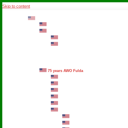
Skip to content
ABOUT US
Mission – Values – Sustainability
100 years AWO in Germany
The District’s Greetings
Founding and history
Fotowettbewerb “Zeige Herz”
Historische Nähstube / Verkaufsaktion
Videos zum Jubiläum
75 years AWO Fulda
Let us tell you what has happened in 7
Milestones
Anniversary Exhibition in Fulda Castle
Anniversary Exhibition/Framework P
Painting Competition “AWO AND ME”
Walk through Fulda and learn about 
Station 1: Erna Hosemans’s Apar
Station 2: AWO’s Office as of 19