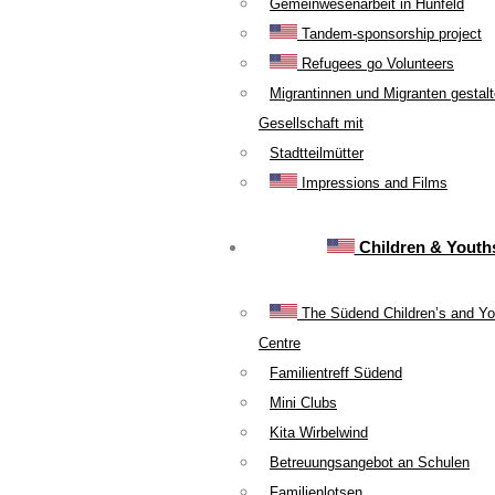
Gemeinwesenarbeit in Hünfeld
Tandem-sponsorship project
Refugees go Volunteers
Migrantinnen und Migranten gestal
Gesellschaft mit
Stadtteilmütter
Impressions and Films
Children & Youth
The Südend Children’s and Yo
Centre
Familientreff Südend
Mini Clubs
Kita Wirbelwind
Betreuungsangebot an Schulen
Familienlotsen