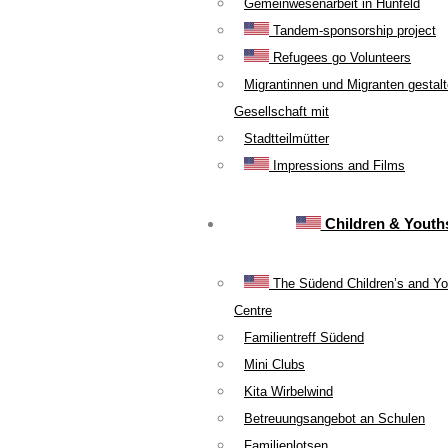
Gemeinwesenarbeit in Hünfeld
Tandem-sponsorship project
Refugees go Volunteers
Migrantinnen und Migranten gestal
Gesellschaft mit
Stadtteilmütter
Impressions and Films
Children & Youth
The Südend Children’s and Yo
Centre
Familientreff Südend
Mini Clubs
Kita Wirbelwind
Betreuungsangebot an Schulen
Familienlotsen