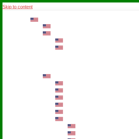
Skip to content
ABOUT US
Mission – Values – Sustainability
100 years AWO in Germany
The District’s Greetings
Founding and history
Fotowettbewerb “Zeige Herz”
Historische Nähstube / Verkaufsaktion
Videos zum Jubiläum
75 years AWO Fulda
Let us tell you what has happened in 7
Milestones
Anniversary Exhibition in Fulda Castle
Anniversary Exhibition/Framework P
Painting Competition “AWO AND ME”
Walk through Fulda and learn about 
Station 1: Erna Hosemans’s Apar
Station 2: AWO’s Office as of 19