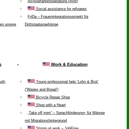
Asylverfahrensberatung (AVB)
Social assistance for refugees
FriDa – Frauenintegrationsprojekt für
ten unsere
Drittstaatangehörige
s
Work & Education
uth
Young professional help ‘Lohn & Brot’
(‘Wages and Bread’)
Bicycle Repair Shop
Shop with a Heart
„Take off men“ – Sprachförderung+ für Männer
mit Migrationshintergrund
Strong at work – JobFlow