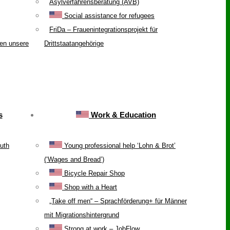
Asylverfahrensberatung (AVB)
Social assistance for refugees
FriDa – Frauenintegrationsprojekt für
ten unsere
Drittstaatangehörige
s
Work & Education
uth
Young professional help ‘Lohn & Brot’
(‘Wages and Bread’)
Bicycle Repair Shop
Shop with a Heart
„Take off men“ – Sprachförderung+ für Männer
mit Migrationshintergrund
Strong at work – JobFlow