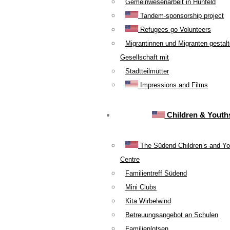
Gemeinwesenarbeit in Hünfeld
Tandem-sponsorship project
Refugees go Volunteers
Migrantinnen und Migranten gestal
Gesellschaft mit
Stadtteilmütter
Impressions and Films
Children & Youth
The Südend Children’s and Yo
Centre
Familientreff Südend
Mini Clubs
Kita Wirbelwind
Betreuungsangebot an Schulen
Familienlotsen