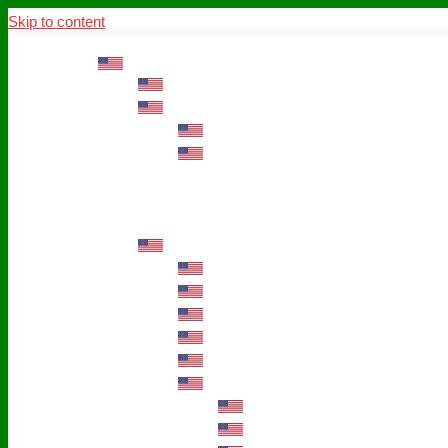
Skip to content
ABOUT US
Mission – Values – Sustainability
100 years AWO in Germany
The District’s Greetings
Founding and history
Fotowettbewerb “Zeige Herz”
Historische Nähstube / Verkaufsaktion
Videos zum Jubiläum
75 years AWO Fulda
Let us tell you what has happened in 7
Milestones
Anniversary Exhibition in Fulda Castle
Anniversary Exhibition/Framework P
Painting Competition “AWO AND ME”
Walk through Fulda and learn about 
Station 1: Erna Hosemans’s Apar
Station 2: AWO’s Office as of 19