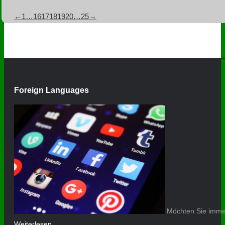
←
1
…
16
17
18
19
20
…
25
→
Foreign Languages
Möchten Sie immer
Weiterlesen