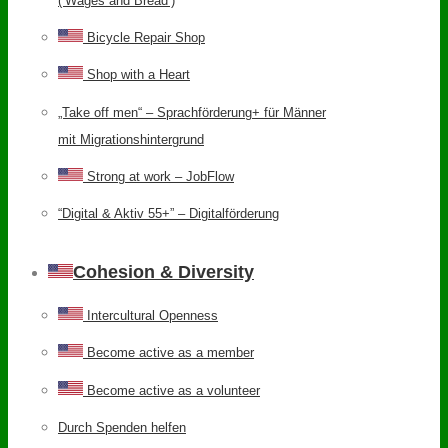
(‘Wages and Bread’)
Bicycle Repair Shop
Shop with a Heart
„Take off men“ – Sprachförderung+ für Männer
mit Migrationshintergrund
Strong at work – JobFlow
“Digital & Aktiv 55+” – Digitalförderung
Cohesion & Diversity
Intercultural Openness
Become active as a member
Become active as a volunteer
Durch Spenden helfen