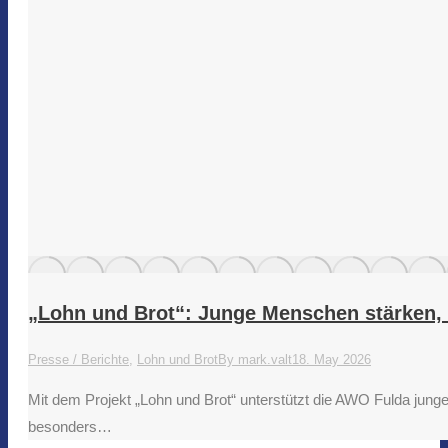
„Lohn und Brot“: Junge Menschen stärken, 
Presse / Berichte
,
Lohn und Brot
By
mark.valt
18. May 2026
Mit dem Projekt „Lohn und Brot“ unterstützt die AWO Fulda junge
besonders…