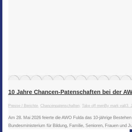
10 Jahre Chancen-Patenschaften bei der A
Presse / Berichte
,
Chancenpatenschaften
,
Take off men
By
mark.valt
3. 
Am 28. Mai 2026 feierte die AWO Fulda das 10-jährige Beste
Bundesministerium für Bildung, Familie, Senioren, Frauen und