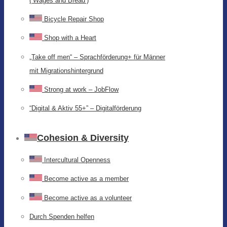
(‘Wages and Bread’)
Bicycle Repair Shop
Shop with a Heart
„Take off men“ – Sprachförderung+ für Männer
mit Migrationshintergrund
Strong at work – JobFlow
“Digital & Aktiv 55+” – Digitalförderung
Cohesion & Diversity
Intercultural Openness
Become active as a member
Become active as a volunteer
Durch Spenden helfen