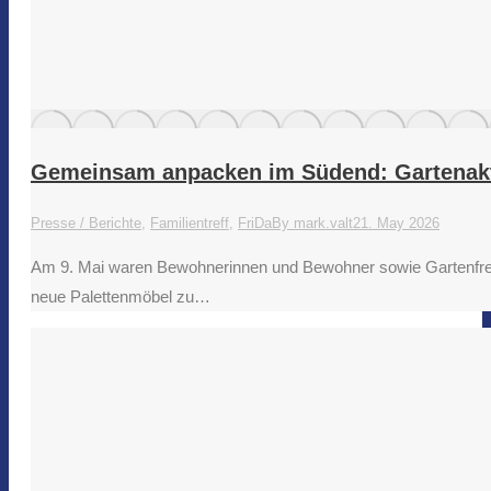
Gemeinsam anpacken im Südend: Gartenak
Presse / Berichte
,
Familientreff
,
FriDa
By
mark.valt
21. May 2026
Am 9. Mai waren Bewohnerinnen und Bewohner sowie Gartenfreun
neue Palettenmöbel zu…