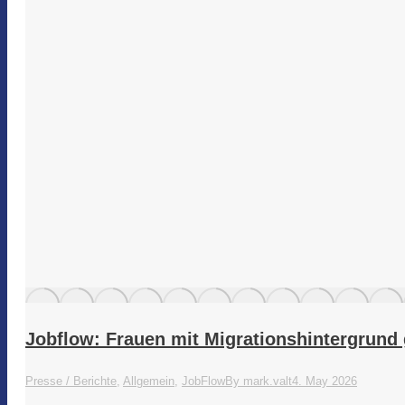
Jobflow: Frauen mit Migrationshintergrund g
Presse / Berichte
,
Allgemein
,
JobFlow
By
mark.valt
4. May 2026