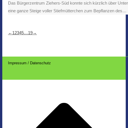
Das Bürgerzentrum Ziehers-Süd konnte sich kürzlich über Unt
eine ganze Steige voller Stiefmütterchen zum Bepflanzen des…
←
1
2
3
4
5
…
19
→
Impressum / Datenschutz