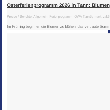
Osterferienprogramm 2026 in Tann: Blumen,
Presse / Berichte
,
Allgemein
,
Ferienprogramm
,
GWA Tann
By
mark.valt
6
Im Frühling beginnen die Blumen zu blühen, das vertraute Summ