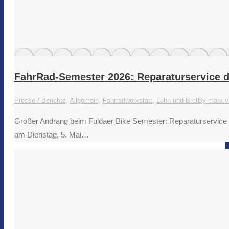
FahrRad-Semester 2026: Reparaturservice 
Presse / Berichte
,
Allgemein
,
Fahrradwerkstatt
,
Lohn und Brot
By
mark.v
Großer Andrang beim Fuldaer Bike Semester: Reparaturservic
am Dienstag, 5. Mai…