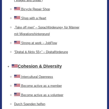
(‘Wages and Bread’)
Bicycle Repair Shop
Shop with a Heart
„Take off men“ – Sprachförderung+ für Männer
mit Migrationshintergrund
Strong at work – JobFlow
“Digital & Aktiv 55+” – Digitalförderung
Cohesion & Diversity
Intercultural Openness
Become active as a member
Become active as a volunteer
Durch Spenden helfen