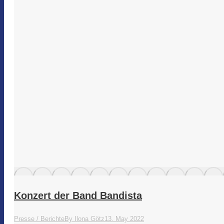
Konzert der Band Bandista
Presse / Berichte
By
Ilona Götz
13. May 2022