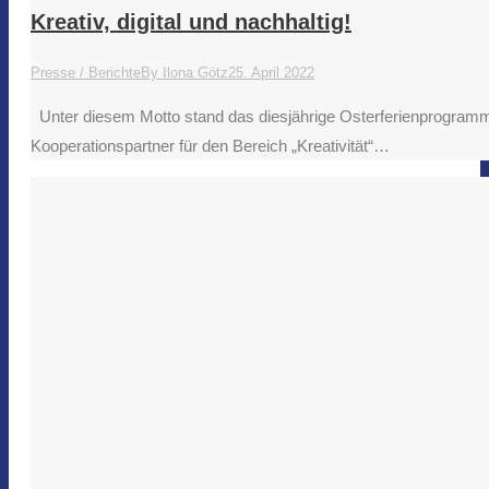
Kreativ, digital und nachhaltig!
Presse / Berichte
By
Ilona Götz
25. April 2022
Unter diesem Motto stand das diesjährige Osterferienprogramm
Kooperationspartner für den Bereich „Kreativität“…