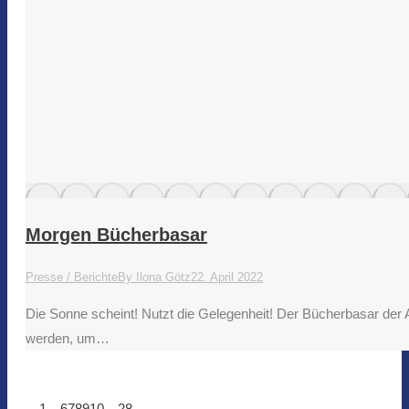
Morgen Bücherbasar
Presse / Berichte
By
Ilona Götz
22. April 2022
Die Sonne scheint! Nutzt die Gelegenheit! Der Bücherbasar der Ar
werden, um…
←
1
…
6
7
8
9
10
…
28
→