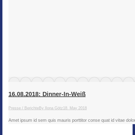
16.08.2018: Dinner-In-Weiß
Presse / Berichte
By
Ilona Götz
18. May 2018
Amet ipsum id sem quis mauris porttitor conse quat id vitae dolor.