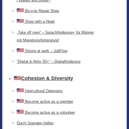
(‘Wages and Bread’)
Bicycle Repair Shop
Shop with a Heart
„Take off men“ – Sprachförderung+ für Männer
mit Migrationshintergrund
Strong at work – JobFlow
“Digital & Aktiv 55+” – Digitalförderung
Cohesion & Diversity
Intercultural Openness
Become active as a member
Become active as a volunteer
Durch Spenden helfen