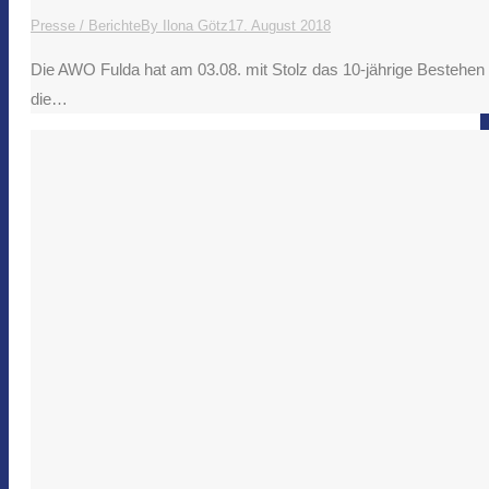
Presse / Berichte
By
Ilona Götz
17. August 2018
Die AWO Fulda hat am 03.08. mit Stolz das 10-jährige Bestehen u
die…