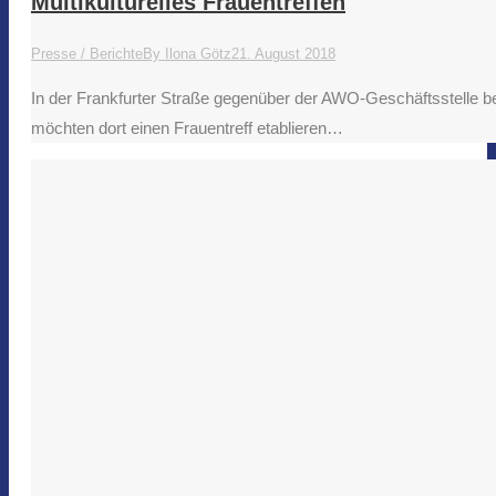
Multikulturelles Frauentreffen
Presse / Berichte
By
Ilona Götz
21. August 2018
In der Frankfurter Straße gegenüber der AWO-Geschäftsstelle be
möchten dort einen Frauentreff etablieren…