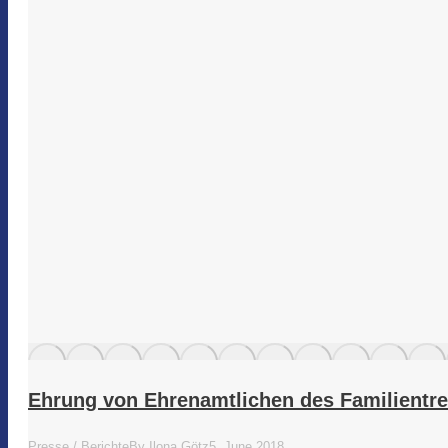
Ehrung von Ehrenamtlichen des Familientre
Presse / Berichte
By
Ilona Götz
5. June 2018