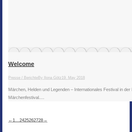
Welcome
Presse / Berichte
By
Ilona Götz
19. May 2018
Märchen, Helden und Legenden – Internationales Festival in der
Märchenfestival.…
←
1
…
24
25
26
27
28
→