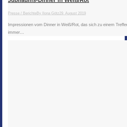
Jubiläums-Dinner in Weiß/Rot
Presse / Berichte
By
Ilona Götz
29. August 2019
Impressionen vom Dinner in Weiß/Rot, das sich zu einem Treffe
immer…