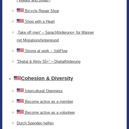
(‘Wages and Bread’)
Bicycle Repair Shop
Shop with a Heart
„Take off men“ – Sprachförderung+ für Männer
mit Migrationshintergrund
Strong at work – JobFlow
“Digital & Aktiv 55+” – Digitalförderung
Cohesion & Diversity
Intercultural Openness
Become active as a member
Become active as a volunteer
Durch Spenden helfen