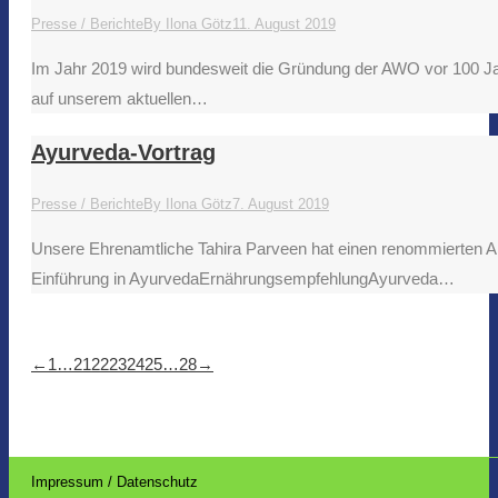
Presse / Berichte
By
Ilona Götz
11. August 2019
Im Jahr 2019 wird bundesweit die Gründung der AWO vor 100 Jah
auf unserem aktuellen…
Ayurveda-Vortrag
Presse / Berichte
By
Ilona Götz
7. August 2019
Unsere Ehrenamtliche Tahira Parveen hat einen renommierten 
Einführung in AyurvedaErnährungsempfehlungAyurveda…
←
1
…
21
22
23
24
25
…
28
→
Impressum / Datenschutz