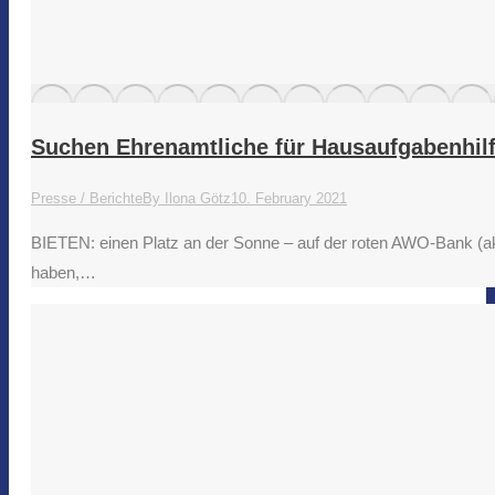
Suchen Ehrenamtliche für Hausaufgabenhil
Presse / Berichte
By
Ilona Götz
10. February 2021
BIETEN: einen Platz an der Sonne – auf der roten AWO-Bank (a
haben,…