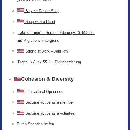
(‘Wages and Bread’)
Bicycle Repair Shop
Shop with a Heart
„Take off men“ – Sprachförderung+ für Männer
mit Migrationshintergrund
Strong at work – JobFlow
“Digital & Aktiv 55+” – Digitalförderung
Cohesion & Diversity
Intercultural Openness
Become active as a member
Become active as a volunteer
Durch Spenden helfen