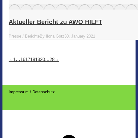
Aktueller Bericht zu AWO HILFT
Presse / Berichte
By
Ilona Götz
30. January 2021
←
1
…
16
17
18
19
20
…
28
→
Impressum / Datenschutz