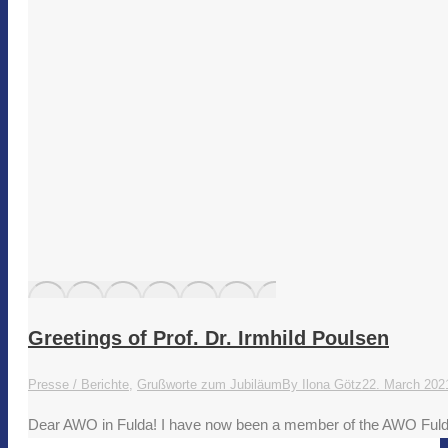
Greetings of Prof. Dr. Irmhild Poulsen
Presse / Berichte
,
Grußworte zum Jubiläum
By
Ilona Götz
22. March 202
Dear AWO in Fulda! I have now been a member of the AWO Fulda 