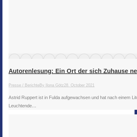
Autorenlesung: Ein Ort der sich Zuhause n
Presse / Berichte
By
Ilona Götz
28. October 2021
Astrid Ruppert ist in Fulda aufgewachsen und hat nach einem Lite
Leuchtende…