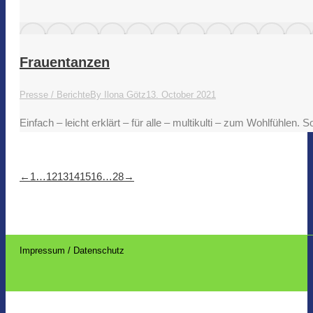
Frauentanzen
Presse / Berichte
By
Ilona Götz
13. October 2021
Einfach – leicht erklärt – für alle – multikulti – zum Wohlfühle
←
1
…
12
13
14
15
16
…
28
→
Impressum / Datenschutz