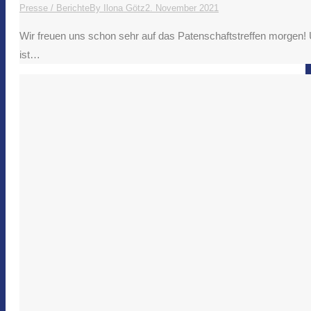
Presse / Berichte
By
Ilona Götz
2. November 2021
Wir freuen uns schon sehr auf das Patenschaftstreffen morgen! U
ist…