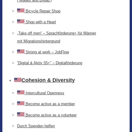
(‘Wages and Bread’)
Bicycle Repair Shop
Shop with a Heart
„Take off men“ – Sprachförderung+ für Männer
mit Migrationshintergrund
Strong at work – JobFlow
“Digital & Aktiv 55+” – Digitalförderung
Cohesion & Diversity
Intercultural Openness
Become active as a member
Become active as a volunteer
Durch Spenden helfen