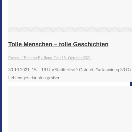
Tolle Menschen – tolle Geschichten
Presse / Berichte
By
Ilona Götz
18. October 2021
30.10.2021 15 – 18 UhrStadtteilcafé Ostend, Gallasiniring 30 
Lebensgeschichten großer…