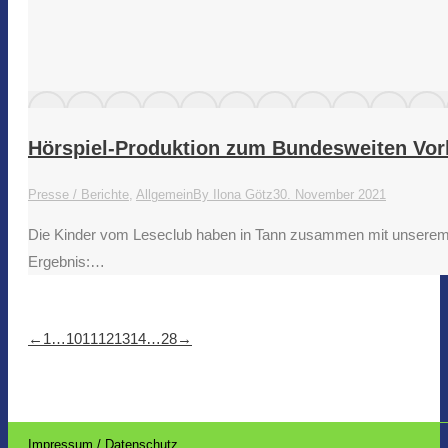
Hörspiel-Produktion zum Bundesweiten Vor
Presse / Berichte
,
Allgemein
By
Ilona Götz
30. November 2021
Die Kinder vom Leseclub haben in Tann zusammen mit unserem Ko
Ergebnis:…
←
1
…
10
11
12
13
14
…
28
→
Impressum / Datenschutz