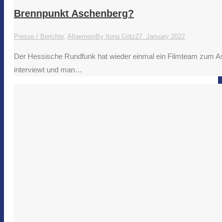
Brennpunkt Aschenberg?
Presse / Berichte
,
Allgemein
By
Ilona Götz
27. January 2022
Der Hessische Rundfunk hat wieder einmal ein Filmteam zum As
interviewt und man…