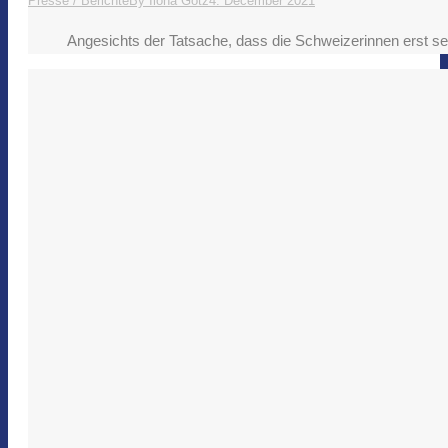
Presse / Berichte
By
Ilona Götz
4. December 2021
Angesichts der Tatsache, dass die Schweizerinnen erst seit 1