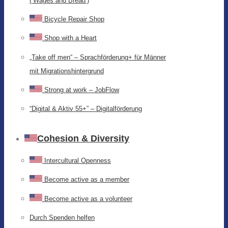
(‘Wages and Bread’)
Bicycle Repair Shop
Shop with a Heart
„Take off men“ – Sprachförderung+ für Männer
mit Migrationshintergrund
Strong at work – JobFlow
“Digital & Aktiv 55+” – Digitalförderung
Cohesion & Diversity
Intercultural Openness
Become active as a member
Become active as a volunteer
Durch Spenden helfen