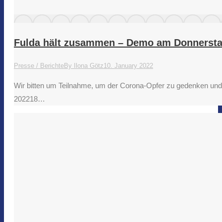
Fulda hält zusammen – Demo am Donnerst
Presse / Berichte
By
Ilona Götz
10. January 2022
Wir bitten um Teilnahme, um der Corona-Opfer zu gedenken und u
202218…